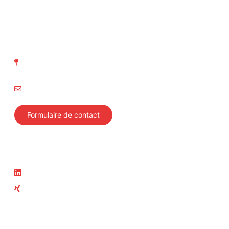
ASIT Association suisse
d' Inspection technique
Richtistrasse 15
8304 Wallisellen
info@svti.ch
Formulaire de contact
Suivez-nous
Actualité
LinkedIn
News
Xing
Cours actuels
Membre du groupe ASIT