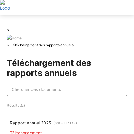
Aller
au
contenu
principal
Téléchargement des rapports annuels
Téléchargement des
rapports annuels
Résultat(s)
Rapport annuel 2025
(pdf – 1.14MB)
Téléchargement