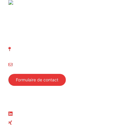
ASIT Association suisse
d' Inspection technique
Richtistrasse 15
8304 Wallisellen
info@svti.ch
Formulaire de contact
Suivez-nous
Actualité
LinkedIn
News
Xing
Cours actuels