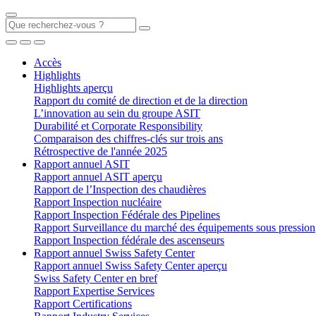
Accès
Highlights
Highlights aperçu
Rapport du comité de direction et de la direction
L’innovation au sein du groupe ASIT
Durabilité et Corporate Responsibility
Comparaison des chiffres-clés sur trois ans
Rétrospective de l'année 2025
Rapport annuel ASIT
Rapport annuel ASIT aperçu
Rapport de l’Inspection des chaudières
Rapport Inspection nucléaire
Rapport Inspection Fédérale des Pipelines
Rapport Surveillance du marché des équipements sous pression
Rapport Inspection fédérale des ascenseurs
Rapport annuel Swiss Safety Center
Rapport annuel Swiss Safety Center aperçu
Swiss Safety Center en bref
Rapport Expertise Services
Rapport Certifications