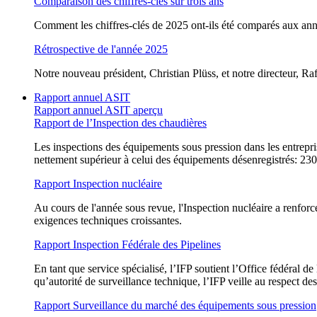
Comparaison des chiffres-clés sur trois ans
Comment les chiffres-clés de 2025 ont-ils été comparés aux ann
Rétrospective de l'année 2025
Notre nouveau président, Christian Plüss, et notre directeur, Ra
Rapport annuel ASIT
Rapport annuel ASIT aperçu
Rapport de l’Inspection des chaudières
Les inspections des équipements sous pression dans les entrepr
nettement supérieur à celui des équipements désenregistrés: 230
Rapport Inspection nucléaire
Au cours de l'année sous revue, l'Inspection nucléaire a renfo
exigences techniques croissantes.
Rapport Inspection Fédérale des Pipelines
En tant que service spécialisé, l’IFP soutient l’Office fédéral 
qu’autorité de surveillance technique, l’IFP veille au respect de
Rapport Surveillance du marché des équipements sous pression