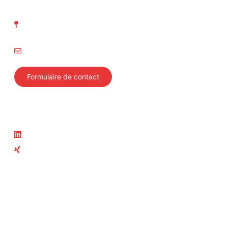
d' Inspection technique
Richtistrasse 15
8304 Wallisellen
info@svti.ch
Formulaire de contact
Suivez-nous
Actualité
LinkedIn
News
Xing
Cours actuels
Membre du groupe ASIT
ASIT
Swiss Safety Center
Autosonic