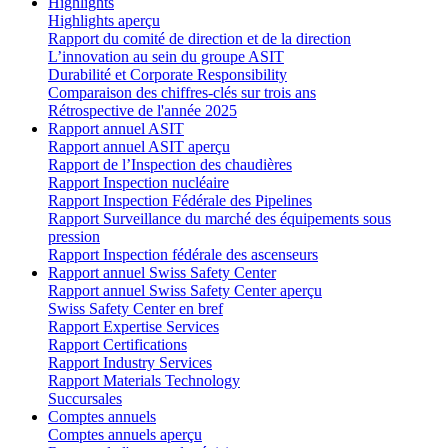
Highlights
Highlights aperçu
Rapport du comité de direction et de la direction
L’innovation au sein du groupe ASIT
Durabilité et Corporate Responsibility
Comparaison des chiffres-clés sur trois ans
Rétrospective de l'année 2025
Rapport annuel ASIT
Rapport annuel ASIT aperçu
Rapport de l’Inspection des chaudières
Rapport Inspection nucléaire
Rapport Inspection Fédérale des Pipelines
Rapport Surveillance du marché des équipements sous
pression
Rapport Inspection fédérale des ascenseurs
Rapport annuel Swiss Safety Center
Rapport annuel Swiss Safety Center aperçu
Swiss Safety Center en bref
Rapport Expertise Services
Rapport Certifications
Rapport Industry Services
Rapport Materials Technology
Succursales
Comptes annuels
Comptes annuels aperçu