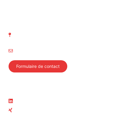
ASIT Association suisse
d' Inspection technique
Richtistrasse 15
8304 Wallisellen
info@svti.ch
Formulaire de contact
Suivez-nous
Actualité
LinkedIn
News
Xing
Cours actuels
Membre du groupe ASIT